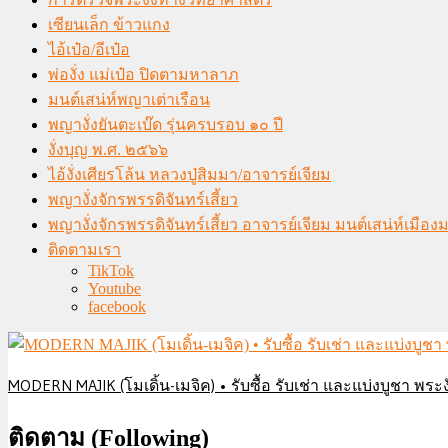
เซียนเล็ก ข้าวแกง
ไอ้เป๋อ/อีเป๋อ
พ่องั่ง แม่เป๋อ ปิดตามหาลาภ
มนต์เสน่ห์พญาเต่าเรือน
พญางั่งยันตะเบ๊ด รุ่นครบรอบ ๑๐ ปี
งั่งบุญ พ.ศ. ๒๕๖๖
ไอ้งั่งเศียรโล้น หลวงปู่สิมมา/อาจารย์เจียม
พญางั่งจักรพรรดิจันทร์เสี้ยว
พญางั่งจักรพรรดิจันทร์เสี้ยว อาจารย์เจียม มนต์เสน่ห์เมือ
ติดตามเรา
TikTok
Youtube
facebook
MODERN MAJIK (โมเดิ้น-เมจิค) • รับซื้อ รับเช่า และแบ่งบูชา พระงั
ติดตาม (Following)