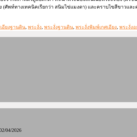
แข็ง (ศัพท์ทางเทคนิคเรียกว่า สนิมไข่แมงดา) และคราบไขสีขาวและค
ศเอียงฐานดิน
,
พระงั่ง
,
พระงั่งฐานดิน
,
พระงั่งพิมพ์เกศเอียง
,
พระงั่งอ
02/04/2026