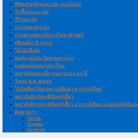
พิพิธภัณฑ์งั่งและเป๋อ (ออนไลน์)
รับซื้องั่งและเป๋อ
รีวิวพระงั่ง
แกะกล่องพระงั่ง
การตรวจพระงั่งทางวิทยาศาสตร์
เซียนเล็ก ข้าวแกง
ไอ้เป๋อ/อีเป๋อ
พ่องั่ง แม่เป๋อ ปิดตามหาลาภ
มนต์เสน่ห์พญาเต่าเรือน
พญางั่งยันตะเบ๊ด รุ่นครบรอบ ๑๐ ปี
งั่งบุญ พ.ศ. ๒๕๖๖
ไอ้งั่งเศียรโล้น หลวงปู่สิมมา/อาจารย์เจียม
พญางั่งจักรพรรดิจันทร์เสี้ยว
พญางั่งจักรพรรดิจันทร์เสี้ยว อาจารย์เจียม มนต์เสน่ห์เมือ
ติดตามเรา
TikTok
Youtube
facebook