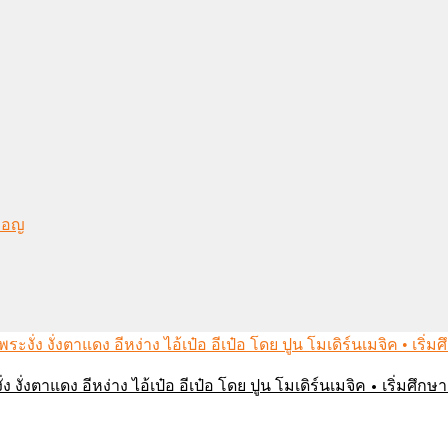
งมอญ
่ง งั่งตาแดง อีหง่าง ไอ้เป๋อ อีเป๋อ โดย ปูน โมเดิร์นเมจิค • เริ่มศ