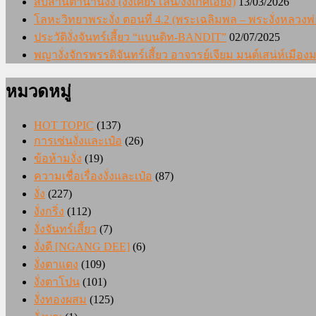
สืบสานตำนานงั่ง (งั่งเศียรโล้น/งั่งเกศเอียง)
13/03/2026
โลหะวิทยาพระงั่ง ตอนที่ 4.2 (พระเฉลิมพล – พระงั่งหลวงพ่
ประวัติงั่งจันทร์เสี้ยว “แบนดิท-BANDIT”
02/07/2025
พญางั่งจักรพรรดิจันทร์เสี้ยว อาจารย์เจียม มนต์เสน่ห์เมื
หมวดหมู่
HOT TOPIC
(137)
การเซ่นงั่งและเป๋อ
(26)
ข้อห้ามงั่ง
(19)
ความเชื่อเรื่องงั่งและเป๋อ
(87)
งั่ง
(227)
งั่งกริ่ง
(112)
งั่งจันทร์เสี้ยว
(7)
งั่งดี [NGANG DEE]
(6)
งั่งตาแดง
(109)
งั่งตาโปน
(101)
งั่งทองผสม
(125)