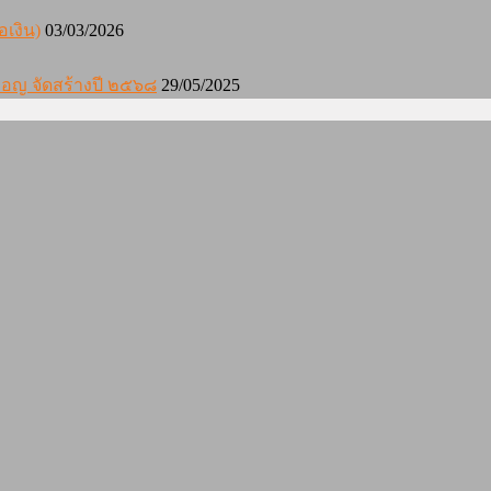
อเงิน)
03/03/2026
องมอญ จัดสร้างปี ๒๕๖๘
29/05/2025