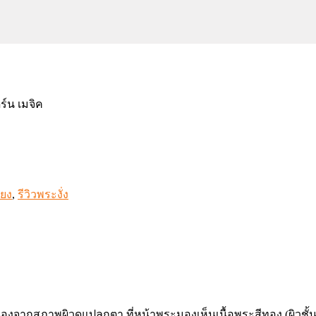
ียง
,
รีวิวพระงั่ง
ับเนื่องจากสภาพผิวดูแปลกตา ที่หน้าพระมองเห็นเนื้อพระสีทอง (ผิว