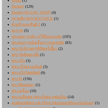
งั่งบุญ
(1)
งั่งเขมร
(129)
งั่งเทพ [NGANG THEP]
(4)
จรวดขิก ROCKET KICK
(1)
ด้วยรักและสันติ 2
(1)
ตะกรุด
(5)
ประสบการณ์การใช้งั่งและเป๋อ
(105)
ประสบการณ์เครื่องรางของขลัง
(83)
พญางั่งจักรพรรดิจันทร์เสี้ยว
(2)
พญางั่งยันตะเบ๊ด
(1)
พระกริ่ง
(3)
พระกริ่งธรรมขันธ์
(3)
พระกริ่งวัดสุทัศน์
(9)
พระงั่ง
(156)
พระชัยอยุธยา
(1)
พระเครื่อง
(10)
พระเฉลิมพล (พระงั่งหลวงพ่อเงิน)
(14)
มนต์เสน่ห์พญาเต่าเรือน [MonSanehPhayaTaoRuan]
(1)